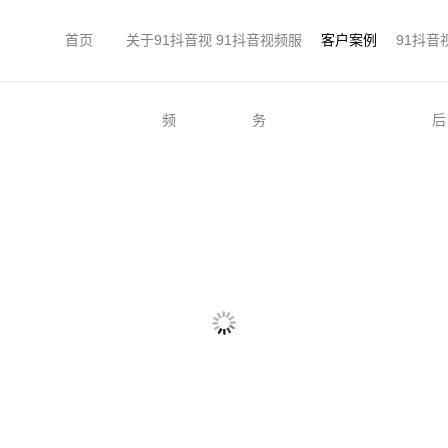
首页
关于91抖音视
91抖音视频服
客户案例
91抖音
频
务
后