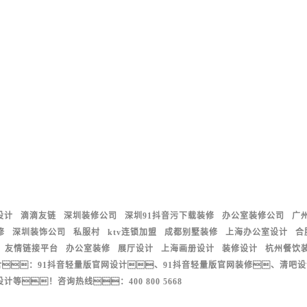
设计
滴滴友链
深圳装修公司
深圳91抖音污下载装修
办公室装修公司
广
修
深圳装饰公司
私服村
ktv连锁加盟
成都别墅装修
上海办公室设计
合
友情链接平台
办公室装修
展厅设计
上海画册设计
装修设计
杭州餐饮
含：91抖音轻量版官网设计、91抖音轻量版官网装修、清吧设
！咨询热线：400 800 5668