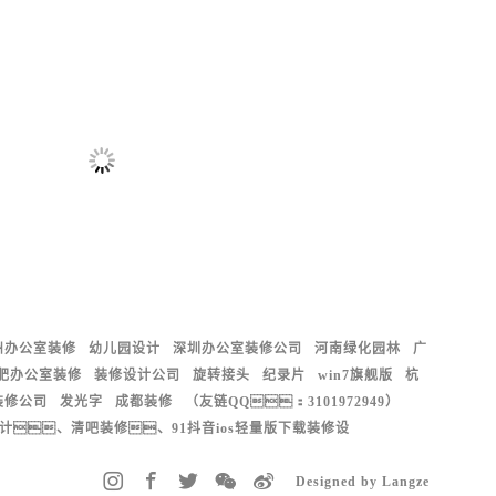
州办公室装修
幼儿园设计
深圳办公室装修公司
河南绿化园林
广
肥办公室装修
装修设计公司
旋转接头
纪录片
win7旗舰版
杭
装修公司
发光字
成都装修
（友链QQ：3101972949）
计、清吧装修、91抖音ios轻量版下载装修设
Designed by Langze