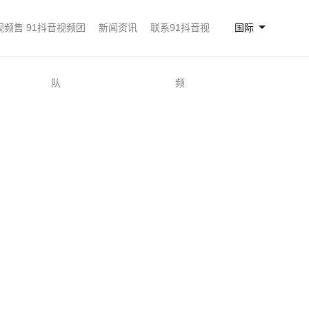
视频售
91抖音视频团
新闻资讯
联系91抖音视
国际
队
频