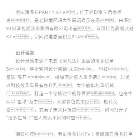
老挝潘多拉PARTY KTV，位于老挝金三角木棉
岛，是老挝地区超大型高端娱乐夜场，由深圳
91抖音视频装饰集团有限公司出品。该项目为高端派对
KTV，空间占地总面积为3140㎡。
设计理念
设计灵感来源于电影《阿凡达》里面的潘多拉星
球，整个空间设计围绕“未来、 科技、
星球”展开。楼梯间外星人重兵把守，过道
以科技线条重复有序排列，太空舱似的重机械
门，打造一个穿梭时空的异世界。包房中
间以“星球”为主，大型彩色氛围灯，旋转交
错，充满了未来科技感，如同打开了
“潘多拉盒子”把人带入不同的时空。
阅读推荐：
老挝潘多拉KTV丨灵感源自潘多拉星