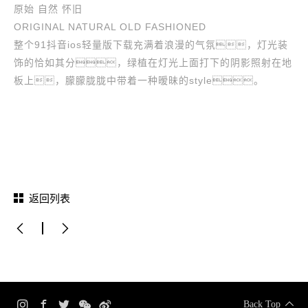
原始 自然 怀旧
ORIGINAL NATURAL OLD FASHIONED
整个91抖音ios轻量版下载充满着浪漫的气氛，灯光装
饰的恰如其分，绿植在灯光上面打下的阴影照射在地
板上，朦朦胧胧中带着一种暧昧的style。
返回列表
Back Top