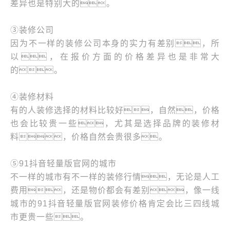
差异也是特别大的。
③装修公司
因为不一样的装修公司本身的实力有差别，所
以，在报价方面的价格差异也是非常大
的。
④装修材料
有的人装修选择的材料比较好，自然，价格
也会比较贵一些，尤其是选择品牌的装修材
料，价格自然会贵很多。
⑤91抖音轻量版官网的城市
不一样的城市有不一样的装修行情，无论是人工
费用，还是物价都会有差别，像一线
城市的91抖音轻量版官网装修价格肯定会比三四线城
市更贵一些。