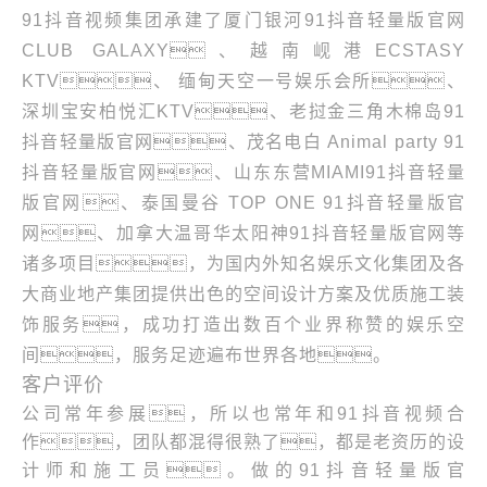
91抖音视频集团承建了厦门银河91抖音轻量版官网
CLUB GALAXY、越南岘港ECSTASY
KTV、 缅甸天空一号娱乐会所、
深圳宝安柏悦汇KTV、老挝金三角木棉岛91
抖音轻量版官网、茂名电白 Animal party 91
抖音轻量版官网、山东东营MIAMI91抖音轻量
版官网、泰国曼谷 TOP ONE 91抖音轻量版官
网、加拿大温哥华太阳神91抖音轻量版官网等
诸多项目，为国内外知名娱乐文化集团及各
大商业地产集团提供出色的空间设计方案及优质施工装
饰服务，成功打造出数百个业界称赞的娱乐空
间，服务足迹遍布世界各地。
客户评价
公司常年参展，所以也常年和91抖音视频合
作，团队都混得很熟了，都是老资历的设
计师和施工员。做的91抖音轻量版官