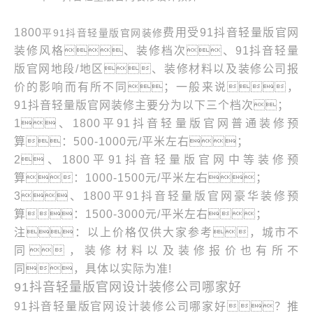
1800
费用受91抖音轻量版官网
平91抖音轻量版官网装修
装修风格、装修档次、91抖音轻量
版官网地段/地区、装修材料以及装修公司报
价的影响而有所不同；一般来说，
91抖音轻量版官网装修主要分为以下三个档次；
1、
1800
平91抖音轻量版官网普通装修预
算：500-1000元/平米左右；
2、
1800
平91抖音轻量版官网中等装修预
算：1000-1500元/平米左右；
3、
1800
平91抖音轻量版官网豪华装修预
算：1500-3000元/平米左右；
注：以上价格仅供大家参考，城市不
同，装修材料以及装修报价也有所不
同，具体以实际为准!
91抖音轻量版官网设计装修公司哪家好
91抖音轻量版官网设计装修公司哪家好？推