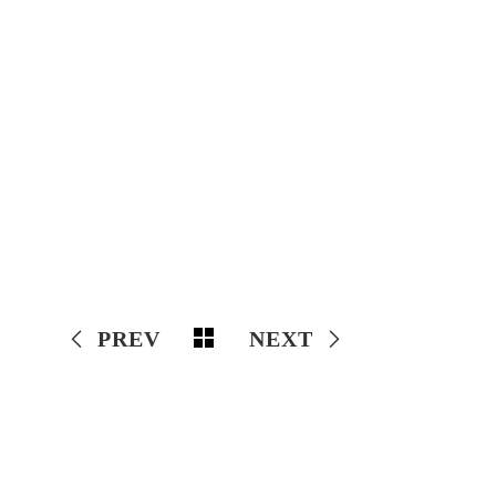
PREV
NEXT