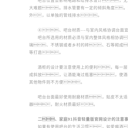
吧台位置会影响电路和给排水设计，尤其
大难题。排水管要有一定的倾斜角度。
外，以单独的管线排水。
④、吧台材质---与室内风格协调台面
吧台所选用的材质必须与室内整体风格相协调
璃、不锈钢或者乡村的砖、石等砌成
等打造。
酒柜的设计要注意使用上的便利，每一层的高
成斜放，让酒能淹过瓶塞，使酒
其他物件则不方便。
吧台台面最好使用耐磨材质，贴皮不太适合
器，耐火材质最好。
二、家庭91抖音轻量版官网设计的注意
如果有使用吧台的生活习惯，如爱喝酒