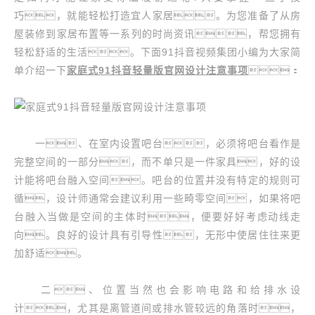
巧，就能轻松打造宜人家居。为您准备了从房
屋装修到家居布置等一系列的时尚资讯，帮您拥有
轻松舒适的生活。下面91抖音视频集团小编为大家简
单介绍一下
家庭式91抖音轻量版官网设计注意事项
：
一、在室内设置吧台，必须将吧台看作是
完整空间的一部分，而不单只是一件家具，好的设
计能将吧台融入空间。吧台的位置并没有特定的规则可
循，设计师通常会建议利用一些畸零空间，如果将吧
台融入当做是空间的主体时，便要好好考虑动线走
向。良好的设计具有引导性，无形中使居住往来更
加舒适。
二、位置当然也会影响电路和给排水设
计，尤其是离管道间或排水管较远的角落时，