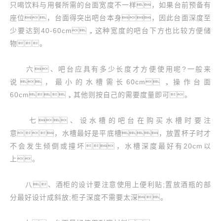
只喝饮料与用餐所需的台面宽度不一样，如果台前预备有
座位，台面得突出吧台本身，因此台面深度至
少要达到40-60cm，这种宽度的吧台下方也比较方便储
物。
六、吧台应具有多少长度才方便使用呢?一般来
说，最小的水槽需长60cm，操作台面
60cm，其他则按自己的需要度量即可。
七、设水槽的吧台在购买水槽时要注
意，水槽最好是平底槽，放置杯子时才
不会发生倾倒或撞坏，水槽深度最好有20cm以
上。
八、酒柜的设计要注意使用上便利贴;置放酒瓶的部
分最好设计成斜放;柜子深度不需要太深。