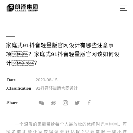
家庭式91抖音轻量版官网设计有哪些注意事
项？家庭式91抖音轻量版官网该如何设
计？
2020-08-15
.Date
91抖音轻量版官网设计
.Classlfication
.Share
一个温暖的家能带给每个人最放松的休闲时光。可
是如何才能让家变得温暖舒适呢?只要掌握一些小技