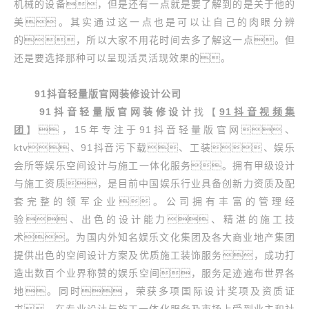
机械的设备，但是还有一点就是要了解到的是关于他的
美。其实通过这一点也是可以让自己的肉眼分辨
的，所以大家不用花时间去多了解这一点。但
还是要选择那种可以呈现活灵活现效果的。
91抖音轻量版官网装修设计公司
91抖音轻量版官网装修设计
找【
91抖音视频集
团
】，15年专注于91抖音轻量版官网、
ktv、91抖音污下载、工装、娱乐
会所等娱乐空间设计与施工一体化服务。拥有甲级设计
与施工资质，是目前中国娱乐行业具备创新力资质及配
套完整的领军企业。公司拥有丰富的管理经
验、出色的设计能力、精湛的施工技
术。为国内外知名娱乐文化集团及各大商业地产集团
提供出色的空间设计方案及优质施工装饰服务，成功打
造出数百个业界称赞的娱乐空间，服务足迹遍布世界各
地。同时，荣获多项国际设计奖项及资质证