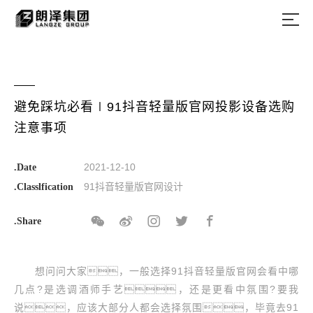
避免踩坑必看∣91抖音轻量版官网投影设备选购
注意事项
2021-12-10
.Date
91抖音轻量版官网设计
.Classlfication
.Share
想问问大家，一般选择91抖音轻量版官网会看中哪
几点?是选调酒师手艺，还是更看中氛围?要我
说，应该大部分人都会选择氛围，毕竟去91