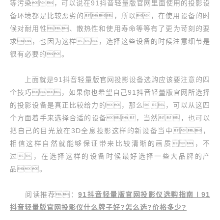
等污染，可以说在91抖音轻量版官网里面使用的投影设
备环境都是比较恶劣的，所以，在使用设备的时
候对耐用性、散热性和使用寿命等等有了更为苛刻的要
求，也因为这样，选择这些设备的时候注意细节是
很有必要的。
上面就是91抖音轻量版官网投影设备选购应该要注意的四
个技巧，如果你也希望自己91抖音轻量版官网所选择
的投影设备是真正比较给力的，那么，可以从这四
个方面着手来选择合适的设备，当然，也可以
把自己的目光放在3D全息投影这样的新设备当中，
相信这样自然就能够保证带来比较清晰的画质，不
过，在选择这样的设备时候最好选择一些大品牌的产
品。
阅读推荐：
91抖音轻量版官网投影仪选购指南∣91
抖音轻量版官网投影仪什么牌子好?怎么选?价格多少?