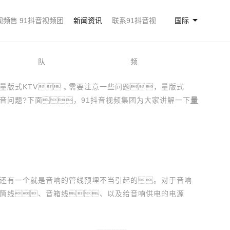
视频售
91抖音视频团
新闻资讯
联系91抖音视
国际
队
频
版式KTV，需要注意一些问题，量版式
音问题?下面，91抖音视频集团为大家讲解一下
量
有一个就是音响的管线预埋不当引起的。对于音响
筒线、音箱线、以及给音响供电的电源