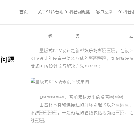
首页
关于91抖音视
91抖音视频服
客户案例
91抖音
频
务
后
量版式KTV设计是新型娱乐场所，在设计量
音问题
KTV设计的噪音是怎么形成的，如何解决噪
版式KTV设计
噪音解决方法：
1、音响器材发出的噪音：
由器材本身和连接线的好坏引起的以外，还
系统，一般预埋的管线包括视频线、话
线。