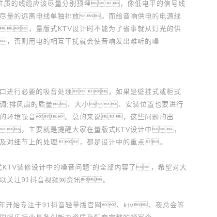
性质的线缆应该尽量分别预埋，像低电平的信号线
尽量的远离电线单独排放。而给音响供电的电源线
，量版式KTV设计时不能为了省事就从灯光的供
，否则用电的相互干扰就会使音响发出难听的噪
进行必要的吸音处理，如果是壁挂式或柜式
调;排风扇的质量、大小、安装位置也要进行
的环境噪音。总的来说，这些问题的出
，主要就是提醒大家在量版式KTV设计中，
及对细节上的处理，都是设计中的重点。
TV装修设计中的噪音问题”的全部内容了，希望对大
以关注91抖音视频网资讯。
6 年开始专注于91抖音轻量版官网、ktv、夜总会等