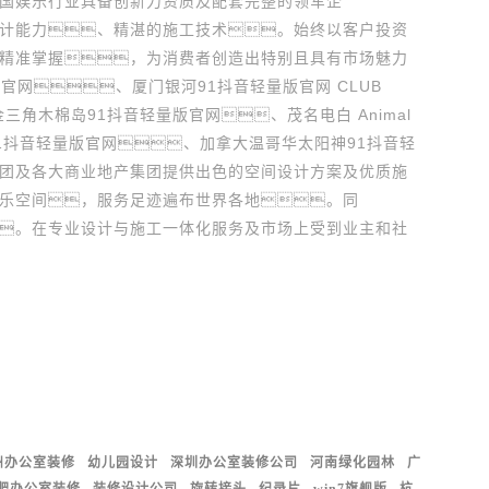
国娱乐行业具备创新力资质及配套完整的领军企
计能力、精湛的施工技术。始终以客户投资
精准掌握，为消费者创造出特别且具有市场魅力
版官网、厦门银河91抖音轻量版官网 CLUB
金三角木棉岛91抖音轻量版官网、茂名电白 Animal
MI91抖音轻量版官网、加拿大温哥华太阳神91抖音轻
团及各大商业地产集团提供出色的空间设计方案及优质施
乐空间，服务足迹遍布世界各地。同
。在专业设计与施工一体化服务及市场上受到业主和社
州办公室装修
幼儿园设计
深圳办公室装修公司
河南绿化园林
广