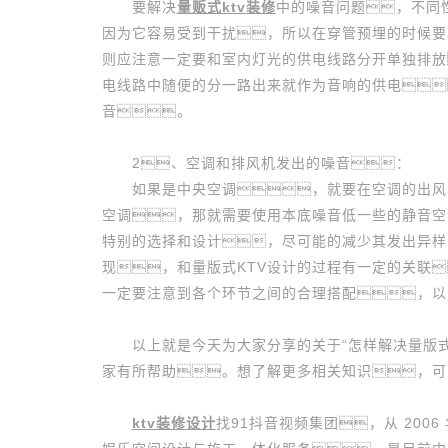
要解决
量贩式ktv装修
中的噪音问题，不同
因为它容易受到干扰，所以在穿管预埋的时候要
则应注意一定要和室内灯光的供电线路分开单独排放
电线路中随便的分一路出来就作为音响的供电
音。
2、空调和排风机发出的噪音：
如果是中央空调，就要在空调的出风口
空调，那就需要使用本底噪音低一些的静音空
特别的选择和设计，尽可能的减少其发出异样
现，和量版式KTV设计的过程有一定的关联
一定要注意到各个环节之间的合理搭配，以
以上就是今天为大家分享的关于“怎样解决量版式K
家有所帮助。想了解更多相关知识，可
ktv装修设计
找91抖音视频集团，从 200