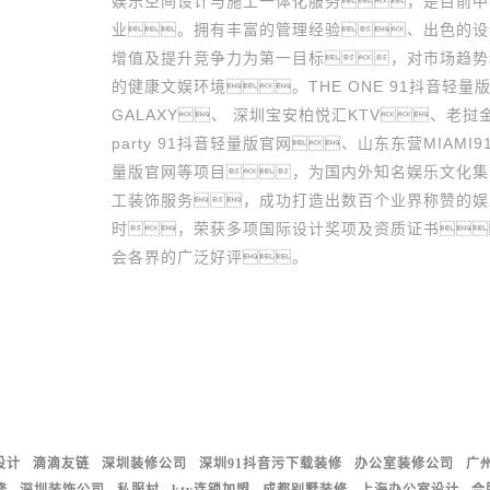
娱乐空间设计与施工一体化服务，是目前中
业。拥有丰富的管理经验、出色的设
增值及提升竞争力为第一目标，对市场趋势
的健康文娱环境。THE ONE 91抖音轻量
GALAXY、 深圳宝安柏悦汇KTV、老挝
party 91抖音轻量版官网、山东东营MIA
量版官网等项目，为国内外知名娱乐文化集
工装饰服务，成功打造出数百个业界称赞的娱
时，荣获多项国际设计奖项及资质证书
会各界的广泛好评。
设计
滴滴友链
深圳装修公司
深圳91抖音污下载装修
办公室装修公司
广