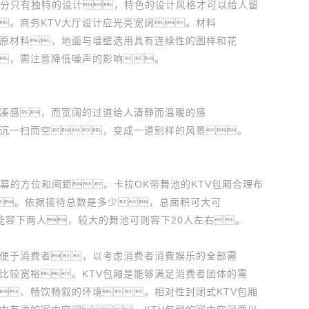
分只有独特的设计，特色的设计风格才可以给人留
。商务KTV大厅设计应光亮宽阔。材料
原材料，地面与墙壁选用具有连续性的图样和花
，需注意降低噪声的影响。
凑感，而宽阔的过道给人清静而温暖的感
沉一扫而空，变成一道别样的风景。
幕的方位和间距。卡拉OK带舞池的KTV包厢合理布
。依据接待总数是多少，总面积可大可
能容下两人，较大的舞池可则容下20人左右。
便于消费者，以考虑消费者消費娱乐的全部需
比较宽裕。KTV包厢是能够满足消费者团体的需
、畅饮畅叙的环境。相对性封闭式KTV包厢