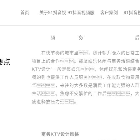
首页
关于91抖音视
91抖音视频服
客户案例
91抖音
频
务
后
在快节奏的城市里，除开朝九晚六的日常工作
要点
项目上的合作。那麼娱乐休闲与商务洽谈结合
KTV设计”一般是集娱乐、休闲娱乐和洽谈
餐的则也提供工作人员服务，在收取食物费用则
华，来往的大多数是消費工作能力强的人群
生活。焦虑不安繁忙的工作后，大
疲惫释放压力。
商务KTV设计风格