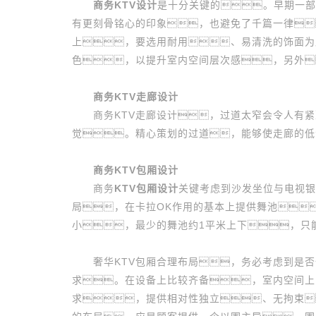
商务KTV设计
是十分关键的。早期一部
有更刻骨铭心的印象，也避免了千篇一律
上，要选用耐用、易清洗的饰面为
色，以提升室内空间层次感，另外
商务KTV走廊设计
商务KTV走廊设计，过道太窄会令人有紧
觉。精心策划的过道，能够使走廊的低
商务KTV包厢设计
商务
KTV包厢设计
关键考虑到沙发坐位与电视银
局，在卡拉OK作用的基本上提供舞池
小，最少的舞池约1平米上下，只
奢华KTV包厢合理布局，务必考虑到是否
求。在设备上比较齐备，室内空间上
求，提供相对性独立、无拘束