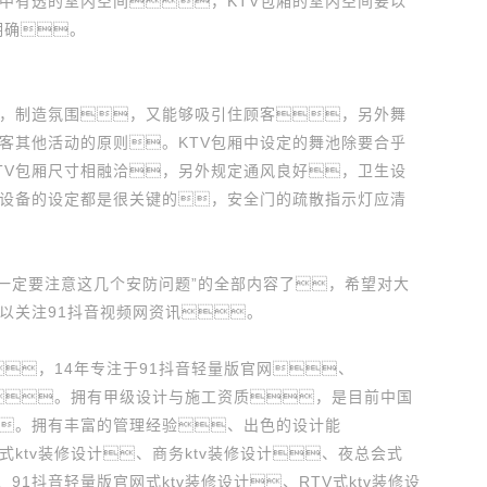
中有透的室内空间，KTV包厢的室内空间要以
明确。
，制造氛围，又能够吸引住顾客，另外舞
客其他活动的原则。KTV包厢中设定的舞池除要合乎
TV包厢尺寸相融洽，另外规定通风良好，卫生设
设备的设定都是很关键的，安全门的疏散指示灯应清
一定要注意这几个安防问题”的全部内容了，希望对大
以关注91抖音视频网资讯。
，14年专注于91抖音轻量版官网、
务。拥有甲级设计与施工资质，是目前中国
。拥有丰富的管理经验、出色的设计能
ktv装修设计、商务ktv装修设计、夜总会式
、91抖音轻量版官网式ktv装修设计、RTV式ktv装修设