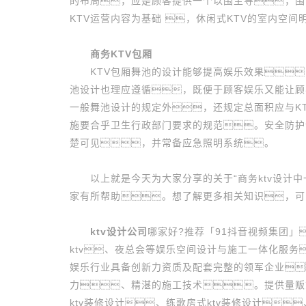
的布局，应是顾客提供一个以围主导，围
KTV运营内容为基础 ，休闲式KTV的室内空间
商务KTV包厢
KTV包厢舞池的设计能够提高娱乐效果
池设计也理应遵循，既便于顾客娱乐又能让顾
一般舞池设计的规定外，还规定总面积应与K
施要合乎卫生行政部门要求的规范。安全防护
楚可见，并常备应急照明系统。
以上就是今天为大家分享的关于“商务ktv设计中
家有所帮助。想了解更多相关知识，可
ktv设计公司
哪家好?推荐「91抖音视频集团」
ktv、夜总会等娱乐空间设计与施工一体化服
娱乐行业具备创新力资质及配套完整的领军企业
力、精湛的施工技术。提供量贩式
ktv装修设计、练歌房式ktv装修设计