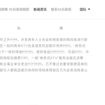
视频售
91抖音视频团
新闻资讯
联系91抖音视
国际
队
频
之外，许多商务人士也会利用夜里的時间来进行新
在一起的商务KTV也变成受欢迎娱乐场所。“商务式
商务于一体的场地，提供食品、饮品、中
收取包厢费，一般“商务式KTV”服务设施先进奢
和企事业单位老总。已不像过去要求那麼简单的
部分人都挑选娱乐休闲的场地来释放压力为此来消除身心