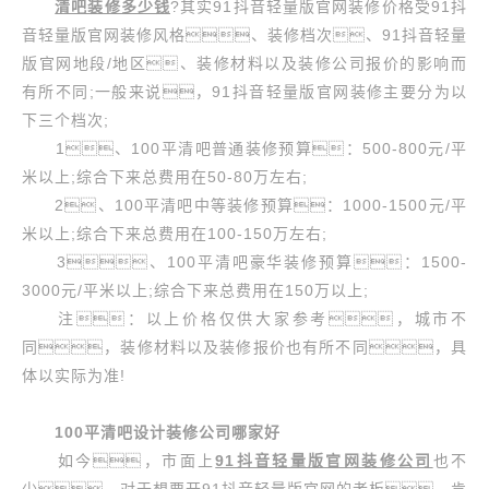
清吧装修多少钱
?其实91抖音轻量版官网装修价格受91抖
音轻量版官网装修风格、装修档次、91抖音轻量
版官网地段/地区、装修材料以及装修公司报价的影响而
有所不同;一般来说，91抖音轻量版官网装修主要分为以
下三个档次;
1、100平清吧普通装修预算：500-800元/平
米以上;综合下来总费用在50-80万左右;
2、100平清吧中等装修预算：1000-1500元/平
米以上;综合下来总费用在100-150万左右;
3、100平清吧豪华装修预算：1500-
3000元/平米以上;综合下来总费用在150万以上;
注：以上价格仅供大家参考，城市不
同，装修材料以及装修报价也有所不同，具
体以实际为准!
100平清吧设计装修公司哪家好
如今，市面上
91抖音轻量版官网装修公司
也不