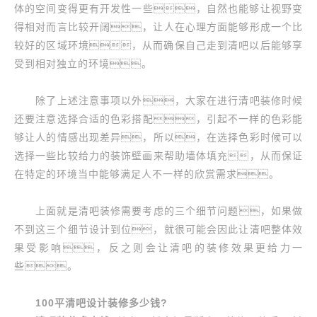
体的空间变得更有开发性一些，自然也能够让视野变
得相对而言比较开阔，让人在心理方面能够形成一个比
较好的区域环境，从而确保自己走到清吧以后能够享
受到相对独立的环境。
除了上述注意事项以外，大家在进行清吧装修时候
还要注意选择合适的色彩搭配，引起不一样的色彩能
够让人的情感出现差异，所以，在选择色彩时候可以
选择一些比较给力的装饰壁画来帮助墙体填充，从而保证
在特定的环境当中能够满足人不一样的欣赏需求。
上面就是清吧装修需要考虑的三个细节问题，如果做
不到这三个细节设计到位，就很可能会因此让清吧整体效
果受影响，反之则会让清吧的装修效果更给力一
些。
100平清吧设计装修多少钱?