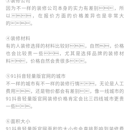
③装修公司
因为不一样的装修公司本身的实力有差别，所
以，在报价方面的价格差异也是非常大
的。
④装修材料
有的人装修选择的材料比较好，自然，价格
也会比较贵一些，尤其是选择品牌的装修材
料，价格自然会贵很多。
⑤91抖音轻量版官网的城市
不一样的城市有不一样的装修行情，无论是人工
费用，还是物价都会有差别，像一线城市的
91抖音轻量版官网装修价格肯定会比三四线城市更贵
一些。
⑥面积大小
91抖音轻量版官网面积的大小也会直接影响到装修费