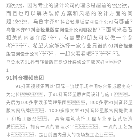
题，因为专业的设计公司的理念是超前的，
而且也可以解决装修方案和风格的设计方面的问
题。乌鲁木齐
有哪些?
91抖音轻量版官网设计公司
?下面就来看看
乌鲁木齐91抖音轻量版官网设计公司哪家好
相关的内容介绍，有需要的朋友可以做一个参
考。希望大家能选择一家专业靠谱的
91抖音轻量
，一起来看看吧。
版官网设计公司
乌鲁木齐91抖音轻量版官网设计装修公司哪家好？
1
91抖音视频集团
91抖音视频集团以“国际一流娱乐场空间综合集成服务商”
为定位，于91抖音轻量版官网设计与施工。
先后为100多家娱乐管理集团，800多家91抖音轻量
版官网品牌，1000多家大型91抖音轻量版官网提供设
计和施工服务。 具备建筑装饰工程专业承包贰级资
质，拥有一流的管理水平、一流的工艺技
术，是目前国内最大的夜场施工企业。