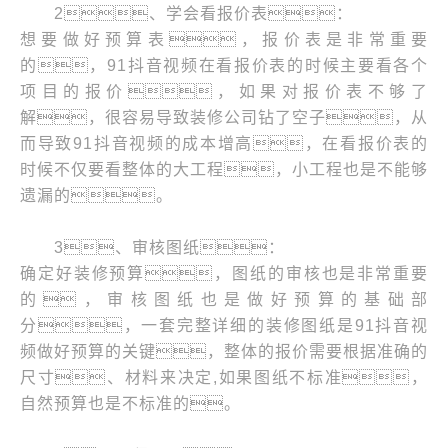
2、学会看报价表：
想要做好预算表，报价表是非常重要
的，91抖音视频在看报价表的时候主要看各个
项目的报价，如果对报价表不够了
解，很容易导致装修公司钻了空子，从
而导致91抖音视频的成本增高，在看报价表的
时候不仅要看整体的大工程，小工程也是不能够
遗漏的。
3、审核图纸：
确定好装修预算，图纸的审核也是非常重要
的，审核图纸也是做好预算的基础部
分，一套完整详细的装修图纸是91抖音视
频做好预算的关键，整体的报价需要根据准确的
尺寸、材料来决定,如果图纸不标准，
自然预算也是不标准的。