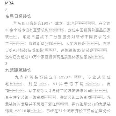
MBA
2
东易日盛装饰
苹东易日盛装饰1997年成立于北京，在全国
30余个城市设有直营机构，定位中国精英阶层品质家
装，东易日盛旗下三分别服务对装修不同要求的业
主：睿筑别墅(别墅、大宅装修)、东易
日盛A6精装(品质家装)、速美超级家(简装)，
迄今已为超过10万个家庭提供高品质整体家装服务。
3
九鼎建筑装饰
九鼎建筑装饰成立于1998年，专业从事住
宅、别墅、91抖音污下载、商
铺、写字楼等设计与施工的装饰装修公司，
具有住宅装饰一级资质，建筑装饰二级资质。九
鼎装饰的发展并不局限于浙江，拥有雄厚实力的九鼎装
饰截止2018年，已经在71个城市开设直营或加盟分公