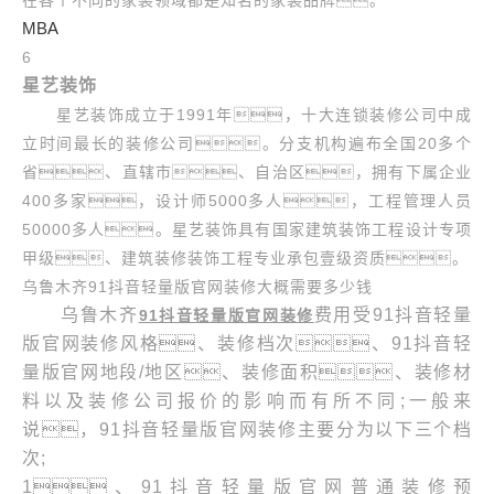
在各个不同的家装领域都是知名的家装品牌。
MBA
6
星艺装饰
星艺装饰成立于1991年，十大连锁装修公司中成
立时间最长的装修公司。分支机构遍布全国20多个
省、直辖市、自治区，拥有下属企业
400多家，设计师5000多人，工程管理人员
50000多人。星艺装饰具有国家建筑装饰工程设计专项
甲级、建筑装修装饰工程专业承包壹级资质。
乌鲁木齐91抖音轻量版官网装修大概需要多少钱
乌鲁木齐
费用受91抖音轻量
91抖音轻量版官网装修
版官网装修风格、装修档次、91抖音轻
量版官网地段/地区、装修面积、装修材
料以及装修公司报价的影响而有所不同;一般来
说，91抖音轻量版官网装修主要分为以下三个档
次;
1、91抖音轻量版官网普通装修预