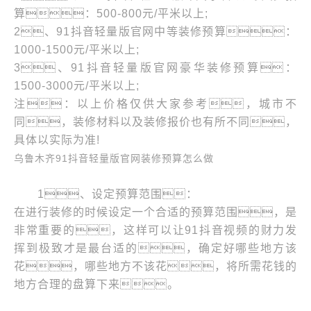
算：500-800元/平米以上;
2、91抖音轻量版官网中等装修预算：
1000-1500元/平米以上;
3、91抖音轻量版官网豪华装修预算：
1500-3000元/平米以上;
注：以上价格仅供大家参考，城市不
同，装修材料以及装修报价也有所不同，
具体以实际为准!
乌鲁木齐91抖音轻量版官网装修预算怎么做
1、设定预算范围：
在进行装修的时候设定一个合适的预算范围，是
非常重要的，这样可以让91抖音视频的财力发
挥到极致才是最台适的，确定好哪些地方该
花，哪些地方不该花，将所需花钱的
地方合理的盘算下来。