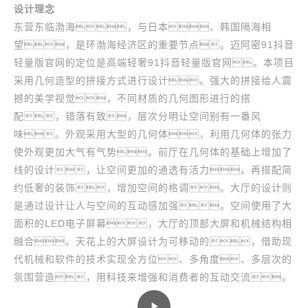
设计理念
东营东临渤海，与日本、韩国隔海相
望，是环渤海经济区的重要节点。迈阿密91抖音
轻量版官网的定位是高端轻奢91抖音轻量版官网。本项目
采用几何造型的拼接方式进行设计。强大的拼接给人震
撼的美学视觉，不同材质的几何图形进行的搭
配，错落有致，层次分明让空间别有一番风
味。外观采用大型的几何体，利用几何体的张力
使外观更加大气有气势。前厅在几何体的基础上增加了
线的设计，让空间更加的通透有活力。再搭配简
约低奢的装饰，增加空间的格调。大厅的设计则
是通过设计让人与空间的互动感加强。空间使用了大
面积的LED电子屏幕，大厅的顶部大屏和机械结构相
融合。天花上的大屏设计为可移动的，借助现
代机械和软件的技术实现全方位、多角度、多层次的
氛围营造，用科技来增强和消费者的互动交流。